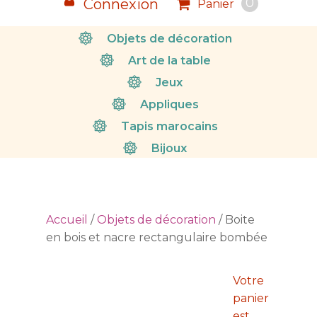
0
Connexion
Panier
Objets de décoration
Art de la table
Jeux
Appliques
Tapis marocains
Bijoux
Accueil
/
Objets de décoration
/ Boite
en bois et nacre rectangulaire bombée
Votre
panier
est