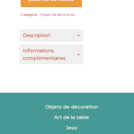
en
bois
Catégorie :
Objets de décoration
et
nacre
rectangulaire
bombée
Description
+
Informations
+
complémentaires
Objets de décoration
Art de la table
Jeux