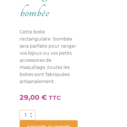
bombée
Cette boite
rectangulaire bombée
sera parfaite pour ranger
vos bijoux ou vos petits
accessoires de
maquillage ,toutes les
boites sont fabriquées
artisanalement .
29,00
€
TTC
quantité
de
Boite
AJOUTER AU PANIER